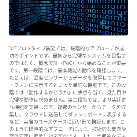
IoTプロトタイプ開発では、段階的なアプローチが成
功のポイントです。最初から完璧なシステムを目指す
のではなく、概念実証（PoC）から始めることが重要
です。第一段階では、基本機能の動作を確認します。
たとえば、温度センサーからデータを取得してスマー
トフォンに表示するといった単純な機能です。この段
階では「動作するかどうか」に焦点を当て、見た目や
完璧な動作は求めません。第二段階では、より実用的
な機能を実装します。複数のセンサーからデータを収
集し、クラウドに送信してダッシュボードに表示する
など、実際のユースケースに近い形で検証します。こ
のような段階的なアプローチにより、技術的な問題や
要件変更に柔軟に対応可能です。また、定期的なデモ